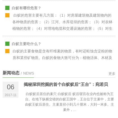
白蚁有哪些危害？
白蚁的危害主要有几方面：（1）对房屋建筑物及建筑物内的
各种物质的危害；（2）江河、水库堤坝的危害；（3）对农林
植物的危害；（4）对埋地电缆和交通设施的危害；（5）对生
态坏境的危
白蚁主要吃什么？
白蚁的主要食物是含有纤维素的物质，有时还蛀蚀含淀粉的物
质和某些矿物质。白蚁的食物大致可分为：植物活体、木材及
木制品、纸张、布匹等其它含纤维索的物品、橡胶、塑料、沥
青等化工
新闻动态
/
NEWS
更多
白蚁进入房屋建筑的主要途径有哪些？
白蚁主要通过以下三种方式进入建筑物： 一是白蚁工蚁在墙体
揭秘深圳挖掘的首个白蚁蚁后“王台”：宛若贝
06
内修筑蚁路通过混凝土墙进入建筑内危害；二是通过各种地下
白蚁蚁后居住的巢穴 白蚁蚁后 蚁后寝宫在业内也被称为王
2017-11
管线等通道进入建筑物；
台。在地下纵横交错的白蚁王国中，王台位于主巢中，主要
由蚁王蚁后居住。主巢直径小到几十厘米，大到一米多。主
巢外，...
用一般卫生杀虫剂防治白蚁可以吗？