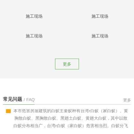
施工现场
施工现场
施工现场
施工现场
在家里发现白蚁怎么办？
更多
发现蚁害必须做好以下工作： （1）妥善保护好蚁害现场，不
要破坏蚁路、蚁巢，否则会使白蚁四处逃散，从而增加防治难
度，达不到整巢灭杀的目的。
我市的白蚁种类有哪些？
常见问题
/
FAQ
更多
本市危害房屋建筑的白蚁主要蚁种有台湾r白蚁（家白蚁）、黄
胸散白蚁、黑胸散白蚁、黑翅土白蚁、黄翅大白蚁，其中以散
白蚁分布相当广，台湾r白蚁（家白蚁）危害相当烈。白蚁分飞
高峰