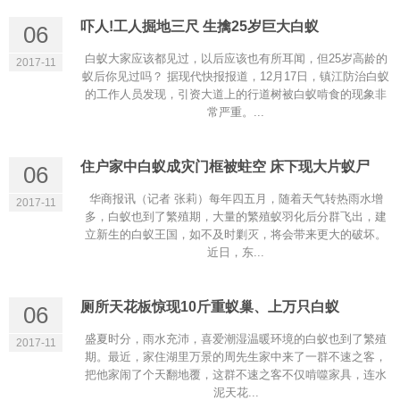
因一般卫生杀虫剂的残效期短，并且是趋避性杀虫剂，用来杀
灭飞出的有翅成虫效果好，但用来防治被害物内部 及墙体、地
吓人!工人掘地三尺 生擒25岁巨大白蚁
06
下等隐蔽部位的白蚁效果就很差。
白蚁大家应该都见过，以后应该也有所耳闻，但25岁高龄的
2017-11
蚁后你见过吗？ 据现代快报报道，12月17日，镇江防治白蚁
将白蚁蛀坏的木门、窗框拆下，换上新的木门、
的工作人员发现，引资大道上的行道树被白蚁啃食的现象非
常严重。...
在接触被蛀门、窗框的墙体和泥土中，还有大量的白蚁存在，
如果换上新门、窗框之前不进行必要的药品处理，那么，新的
木门、窗框就正好成了白蚁的新鲜食料。
住户家中白蚁成灾门框被蛀空 床下现大片蚁尸
06
华商报讯（记者 张莉）每年四五月，随着天气转热雨水增
2017-11
同一幢房屋中个别住户发现蚁害，为什么单独灭
多，白蚁也到了繁殖期，大量的繁殖蚁羽化后分群飞出，建
由于白蚁危害隐蔽，传播、蔓延的途径多，通常难于发现，同
立新生的白蚁王国，如不及时剿灭，将会带来更大的破坏。
近日，东...
一幢房屋个别住户发现蚁害，并不能排除其他住户就没有蚁
害。因此，单独灭治后，很难避免相邻住户的白蚁再次侵入，
造成新的危
厕所天花板惊现10斤重蚁巢、上万只白蚁
06
盛夏时分，雨水充沛，喜爱潮湿温暖环境的白蚁也到了繁殖
2017-11
期。最近，家住湖里万景的周先生家中来了一群不速之客，
把他家闹了个天翻地覆，这群不速之客不仅啃噬家具，连水
泥天花...