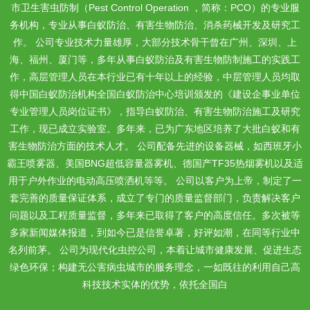
市卫生害虫防制（Pest Control Operation ，简称：PCO）的专业服
务机构，专业从事白蚁防治、有害生物防治、消杀药械开发及研究工
作。 公司专业技术力量雄厚，大部分技术骨干曾在广州、深圳、上
海、福州、厦门等，多年从事白蚁防治及有害生物防制施工的实践工
作，高层管理人员在本行业已有十年以上的经验，中层管理人员均取
得中国白蚁防治机构全国白蚁防治中心培训颁发的《建设企事业单位
专业管理人员岗位证书》，指导白蚁防治、有害生物防治施工及研究
工作，现已成立实验室。多年来，已为广东地区培养了大批白蚁和有
害生物防治方面的技术人才。 公司配备先进的设备器械，如西班牙小
霸王喷雾器、美国BNG超低容量器雾机、德国产TF35热烟雾机以及适
用于户外作业的电动高压喷洒机等等。 公司以客户为上帝，制定了一
套完善的质量保证体系，成立了专门的质量监督部门，负责解决客户
问题以及工程质量监督，多年来已取得了客户的高度信任。多次被等
多家新闻媒体报道，到如今已是信誉卓著，好评如潮，在同等行业中
名列前茅。 公司为现代化虫控公司，本着让城市健康发展、促进生态
绿色环保；构建无公害病虫城市的服务理念，一如既往的利用自己高
科技技术实体的优势，依托全国白